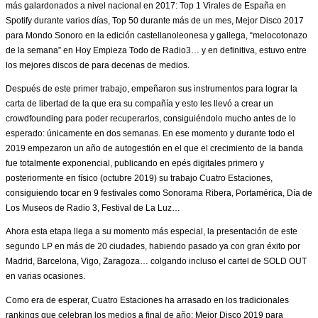
más galardonados a nivel nacional en 2017: Top 1 Virales de España en
Spotify durante varios días, Top 50 durante más de un mes, Mejor Disco 2017
para Mondo Sonoro en la edición castellanoleonesa y gallega, “melocotonazo
de la semana” en Hoy Empieza Todo de Radio3… y en definitiva, estuvo entre
los mejores discos de para decenas de medios.
Después de este primer trabajo, empeñaron sus instrumentos para lograr la
carta de libertad de la que era su compañía y esto les llevó a crear un
crowdfounding para poder recuperarlos, consiguiéndolo mucho antes de lo
esperado: únicamente en dos semanas. En ese momento y durante todo el
2019 empezaron un año de autogestión en el que el crecimiento de la banda
fue totalmente exponencial, publicando en epés digitales primero y
posteriormente en físico (octubre 2019) su trabajo Cuatro Estaciones,
consiguiendo tocar en 9 festivales como Sonorama Ribera, Portamérica, Día de
Los Museos de Radio 3, Festival de La Luz…
Ahora esta etapa llega a su momento más especial, la presentación de este
segundo LP en más de 20 ciudades, habiendo pasado ya con gran éxito por
Madrid, Barcelona, Vigo, Zaragoza… colgando incluso el cartel de SOLD OUT
en varias ocasiones.
Como era de esperar, Cuatro Estaciones ha arrasado en los tradicionales
rankings que celebran los medios a final de año: Mejor Disco 2019 para