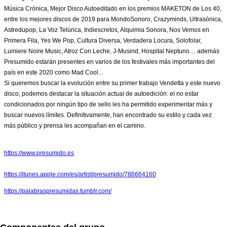
Música Crónica, Mejor Disco Autoeditado en los premios MAKETON de Los 40,
entre los mejores discos de 2019 para MondoSonoro, Crazyminds, Ultrasónica,
Astredupop, La Voz Telúrica, Indiescretos, Alquimia Sonora, Nos Vemos en
Primera Fila, Yes We Pop, Cultura Diversa, Verdadera Locura, Solofolar,
Lumiere Noire Music, Atroz Con Leche, J-Musind, Hospital Neptuno… además
Presumido estarán presentes en varios de los festivales más importantes del
país en este 2020 como Mad Cool...
Si queremos buscar la evolución entre su primer trabajo Vendetta y este nuevo
disco, podemos destacar la situación actual de autoedición: el no estar
condicionados por ningún tipo de sello les ha permitido experimentar más y
buscar nuevos límites. Definitivamente, han encontrado su estilo y cada vez
más público y prensa les acompañan en el camino.
https://www.presumido.es
https://itunes.apple.com/es/artist/presumido/786664160
https://palabraspresumidas.tumblr.com/